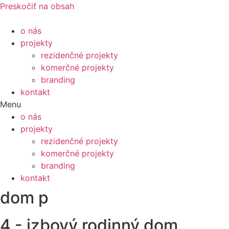
Preskočiť na obsah
o nás
projekty
rezidenčné projekty
komerčné projekty
branding
kontakt
Menu
o nás
projekty
rezidenčné projekty
komerčné projekty
branding
kontakt
dom p
4 - izbový rodinný dom